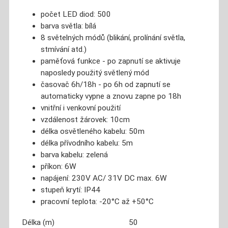
počet LED diod: 500
barva světla: bílá
8 světelných módů (blikání, prolínání světla,
stmívání atd.)
paměťová funkce - po zapnutí se aktivuje
naposledy použitý světlený mód
časovač 6h/18h - po 6h od zapnutí se
automaticky vypne a znovu zapne po 18h
vnitřní i venkovní použití
vzdálenost žárovek: 10cm
délka osvětleného kabelu: 50m
délka přívodního kabelu: 5m
barva kabelu: zelená
příkon: 6W
napájení: 230V AC/ 31V DC max. 6W
stupeň krytí: IP44
pracovní teplota: -20°C až +50°C
Délka (m)
50