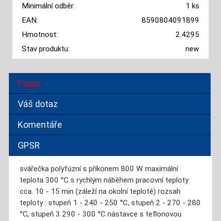
Minimální odběr:
1 ks
EAN:
8590804091899
Hmotnost:
2.4295
Stav produktu:
new
Popis
Váš dotaz
Komentáře
GPSR
svářečka polyfúzní s příkonem 800 W maximální
teplota 300 °C s rychlým náběhem pracovní teploty
cca. 10 - 15 min (záleží na okolní teplotě) rozsah
teploty : stupeň 1 - 240 - 250 °C, stupeň 2 - 270 - 280
°C, stupeň 3 290 - 300 °C nástavce s teflonovou