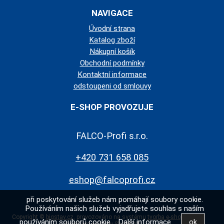
NAVIGACE
Úvodní strana
Katalog zboží
Nákupní košík
Obchodní podmínky
Kontaktní informace
odstoupeni od smlouvy
E-SHOP PROVOZUJE
FALCO-Profi s.r.o.
+420 731 658 085
eshop@falcoprofi.cz
při poskytování služeb nám pomáhají soubory cookie.
Používáním našich služeb vyjadřujete souhlas s naším
Copyright ©
bigstav.cz
,
provozováno na systému
tvorba e-shopu
a
používáním souborů cookie.
Další informace