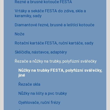
Řezné a brusné kotouče FESTA
Vrtáky a sekáče FESTA do zdiva, skla a
keramiky, sady
Diamantové řezné, brusné a leštící kotouče
Nože
Rotační kartáče FESTA, ruční kartáče, sady
Sklíčidla, nástavce, adaptéry
Řezače a nůžky na trubky, polyfúzní svářečky
Nůžky na trubky FESTA, polyfúzní svářečky,
jiné
Řezače skla
Nůžky na lišty a pvc trubky
Ojehlovače, ruční frézy