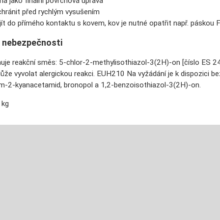
na jako finální povrchová úprava
chránit před rychlým vysušením
jít do přímého kontaktu s kovem, kov je nutné opatřit např. páskou
e nebezpečnosti
e reakční směs: 5-chlor-2-methylisothiazol-3(2H)-on [číslo ES 24
Může vyvolat alergickou reakci. EUH210 Na vyžádání je k dispozici 
rom-2-kyanacetamid, bronopol a 1,2-benzoisothiazol-3(2H)-on.
 kg