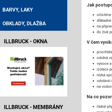
Jak postup
BARVY, LAKY
očistíme
důkladně
OBKLADY, DLAŽBA
na připr
do živé p
ILLBRUCK - OKNA
V čem vynik
prvotříd
odolná v
vysoce a
izolace p
nízká sp
odolává i
na vodoro
Na co pozo
ILLBRUCK - MEMBRÁNY
řádně př