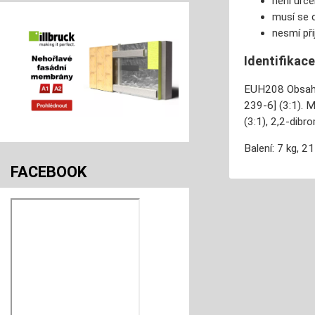
není urče
musí se 
nesmí při
Identifikac
EUH208 Obsahuj
239-6] (3:1). 
(3:1), 2,2-dib
Balení: 7 kg, 21
FACEBOOK