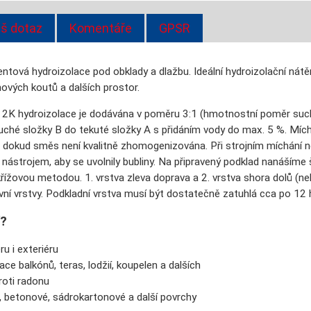
š dotaz
Komentáře
GPSR
ntová hydroizolace pod obklady a dlažbu. Ideální hydroizolační nátěr n
ových koutů a dalších prostor.
 2K hydroizolace je dodávána v poměru 3:1 (hmotnostní poměr such
ché složky B do tekuté složky A s přidáním vody do max. 5 %. M
 dokud směs není kvalitně zhomogenizována. Při strojním míchání 
ým nástrojem, aby se uvolnily bubliny. Na připravený podklad nanáší
řížovou metodou. 1. vrstva zleva doprava a 2. vrstva shora dolů (n
vní vrstvy. Podkladní vrstva musí být dostatečně zatuhlá cca po 12 
í?
ru i exteriéru
ace balkónů, teras, lodžií, koupelen a dalších
roti radonu
, betonové, sádrokartonové a další povrchy