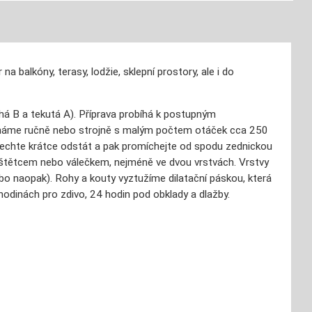
a balkóny, terasy, lodžie, sklepní prostory, ale i do
á B a tekutá A). Příprava probíhá k postupným
ícháme ručně nebo strojně s malým počtem otáček cca 250
nechte krátce odstát a pak promíchejte od spodu zednickou
me štětcem nebo válečkem, nejméně ve dvou vrstvách. Vrstvy
ebo naopak). Rohy a kouty vyztužíme dilatační páskou, která
hodinách pro zdivo, 24 hodin pod obklady a dlažby.