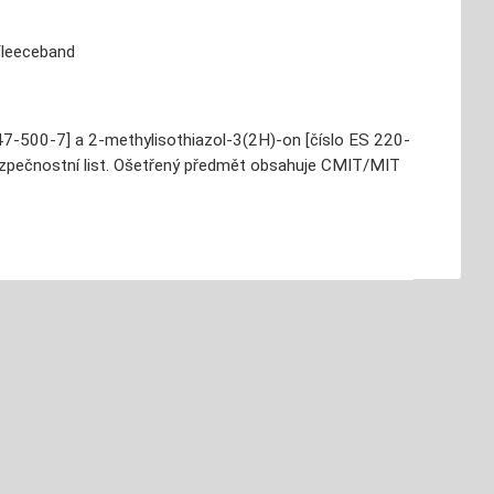
 Fleeceband
7-500-7] a 2-methylisothiazol-3(2H)-on [číslo ES 220-
bezpečnostní list. Ošetřený předmět obsahuje CMIT/MIT