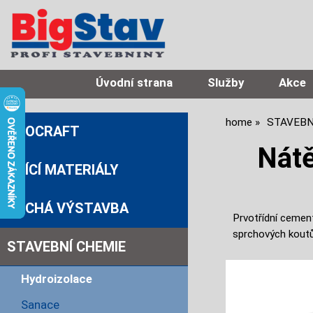
Úvodní strana
Služby
Akce
home
STAVEBN
PROCRAFT
Nátě
ZDÍCÍ MATERIÁLY
SUCHÁ VÝSTAVBA
Prvotřídní cement
sprchových koutů 
STAVEBNÍ CHEMIE
Hydroizolace
Sanace