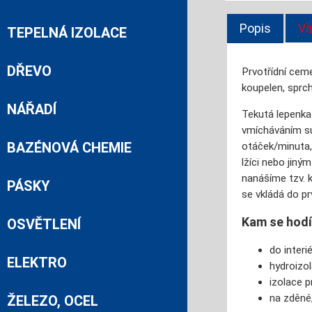
Popis
Vá
TEPELNÁ IZOLACE
DŘEVO
Prvotřídní ceme
koupelen, sprch
NÁŘADÍ
Tekutá lepenka
vmícháváním su
BAZÉNOVÁ CHEMIE
otáček/minuta,
lžíci nebo jin
nanášíme tzv. k
PÁSKY
se vkládá do pr
Kam se hod
OSVĚTLENÍ
do interié
ELEKTRO
hydroizol
izolace p
na zděné
ŽELEZO, OCEL