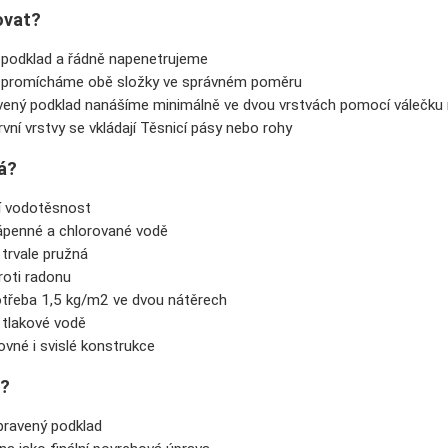
ovat?
 podklad a řádně napenetrujeme
 promícháme obě složky ve správném poměru
avený podklad nanášíme minimálně ve dvou vrstvách pomocí válečku
rvní vrstvy se vkládají Těsnicí pásy nebo rohy
á?
ní vodotěsnost
ápenné a chlorované vodě
 trvale pružná
roti radonu
otřeba 1,5 kg/m
2
ve dvou nátěrech
 tlakové vodě
vné i svislé konstrukce
r?
ipravený podklad