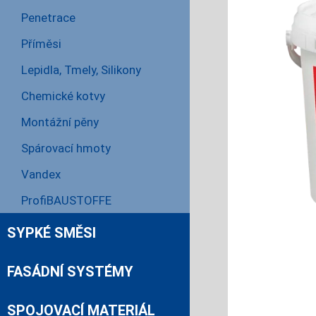
Penetrace
Příměsi
Lepidla, Tmely, Silikony
Chemické kotvy
Montážní pěny
Spárovací hmoty
Vandex
ProfiBAUSTOFFE
SYPKÉ SMĚSI
FASÁDNÍ SYSTÉMY
SPOJOVACÍ MATERIÁL