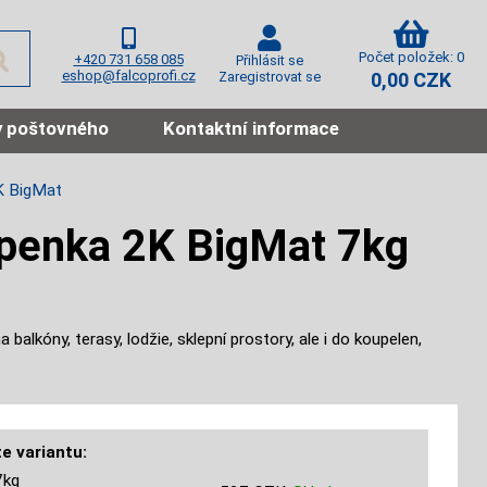
Počet položek: 0
+420 731 658 085
Přihlásit se
eshop@falcoprofi.cz
Zaregistrovat se
0,00 CZK
 poštovného
Kontaktní informace
2K BigMat
epenka 2K BigMat 7kg
balkóny, terasy, lodžie, sklepní prostory, ale i do koupelen,
e variantu:
7kg