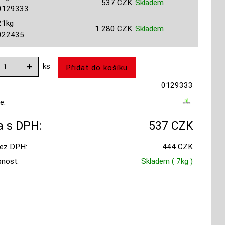
537 CZK
Skladem
0129333
21kg
1 280 CZK
Skladem
022435
ks
0129333
e:
 s DPH:
537 CZK
ez DPH:
444 CZK
nost:
Skladem
( 7kg )