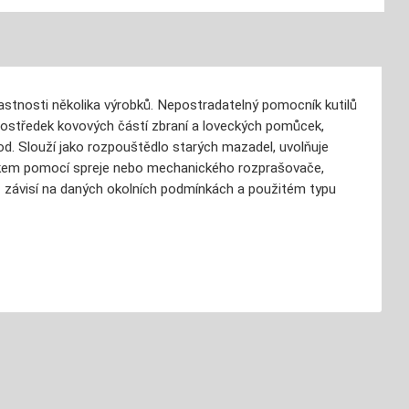
lastnosti několika výrobků. Nepostradatelný pomocník kutilů
 prostředek kovových částí zbraní a loveckých pomůcek,
od. Slouží jako rozpouštědlo starých mazadel, uvolňuje
řikem pomocí spreje nebo mechanického rozprašovače,
závisí na daných okolních podmínkách a použitém typu