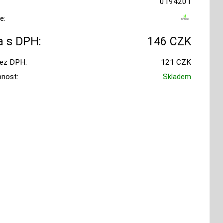
0194201
e:
 s DPH:
146 CZK
ez DPH:
121 CZK
nost:
Skladem