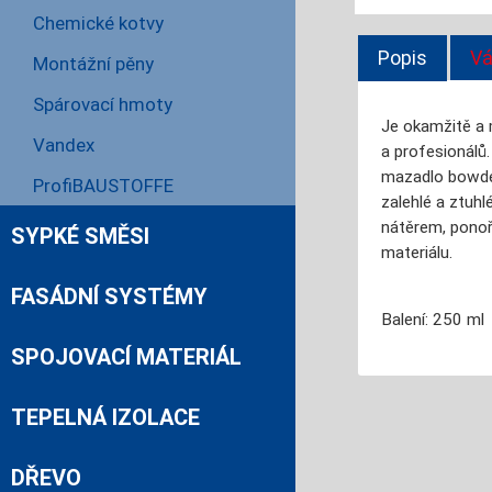
Chemické kotvy
Popis
Vá
Montážní pěny
Spárovací hmoty
Je okamžitě a m
Vandex
a profesionálů.
mazadlo bowden
ProfiBAUSTOFFE
zalehlé a ztuh
nátěrem, ponoř
SYPKÉ SMĚSI
materiálu.
FASÁDNÍ SYSTÉMY
Balení: 250 ml
SPOJOVACÍ MATERIÁL
TEPELNÁ IZOLACE
DŘEVO