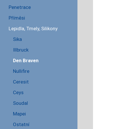
Penetrace
Příměsi
Lepidla, Tmely, Silikony
Sika
Illbruck
Den Braven
Nullifire
Ceresit
Ceys
Soudal
Mapei
Ostatní