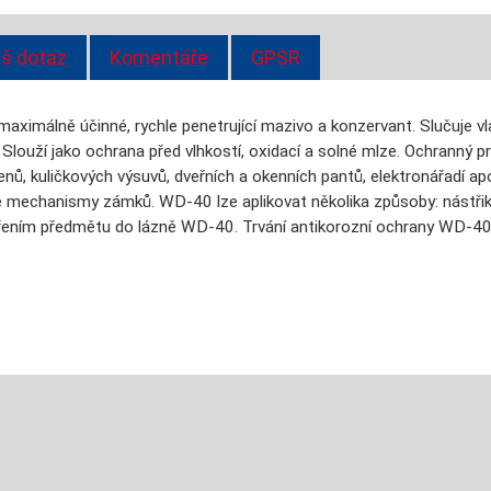
š dotaz
Komentáře
GPSR
aximálně účinné, rychle penetrující mazivo a konzervant. Slučuje v
 Slouží jako ochrana před vlhkostí, oxidací a solné mlze. Ochranný
ů, kuličkových výsuvů, dveřních a okenních pantů, elektronářadí ap
lé mechanismy zámků. WD-40 lze aplikovat několika způsoby: nást
ením předmětu do lázně WD-40. Trvání antikorozní ochrany WD-40 