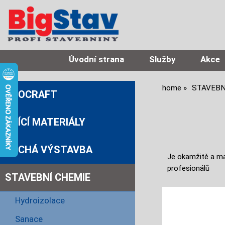
Úvodní strana
Služby
Akce
home
STAVEBN
PROCRAFT
ZDÍCÍ MATERIÁLY
SUCHÁ VÝSTAVBA
Je okamžitě a max
profesionálů
STAVEBNÍ CHEMIE
Hydroizolace
Sanace