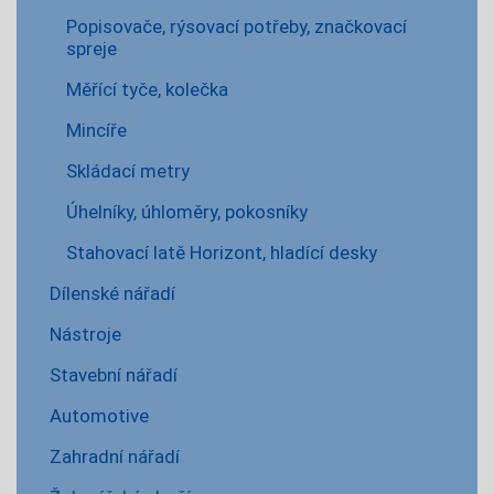
Popisovače, rýsovací potřeby, značkovací
spreje
Měřící tyče, kolečka
Mincíře
Skládací metry
Úhelníky, úhloměry, pokosníky
Stahovací latě Horizont, hladící desky
Dílenské nářadí
Nástroje
Stavební nářadí
Automotive
Zahradní nářadí