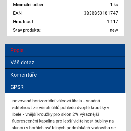
Minimální odběr:
1 ks
EAN:
3838853181747
Hmotnost:
1.117
Stav produktu:
new
Popis
Váš dotaz
Komentáře
GPSR
inovovaná horizontální válcová libela - snadná
viditelnost ze všech úhlů pohledu dvojité kroužky v
libele - vnější kroužky pro sklon 2% výraznější
fluorescenční kapalina pro lepší viditelnost bubliny na
slunci i v horších světelných podmínkách vodováha se