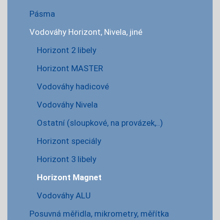
Pásma
Vodováhy Horizont, Nivela, jiné
Horizont 2 libely
Horizont MASTER
Vodováhy hadicové
Vodováhy Nivela
Ostatní (sloupkové, na provázek,..)
Horizont speciály
Horizont 3 libely
Horizont Magnet
Vodováhy ALU
Posuvná měřidla, mikrometry, měřítka