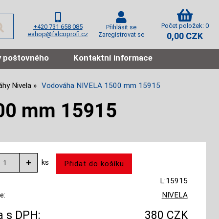
Počet položek: 0
+420 731 658 085
Přihlásit se
eshop@falcoprofi.cz
Zaregistrovat se
0,00 CZK
 poštovného
Kontaktní informace
hy Nivela
Vodováha NIVELA 1500 mm 15915
00 mm 15915
ks
L:15915
e:
NIVELA
 s DPH:
380 CZK