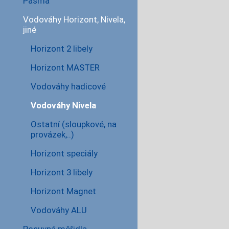
Pásma
Vodováhy Horizont, Nivela,
jiné
Horizont 2 libely
Horizont MASTER
Vodováhy hadicové
Vodováhy Nivela
Ostatní (sloupkové, na
provázek,..)
Horizont speciály
Horizont 3 libely
Horizont Magnet
Vodováhy ALU