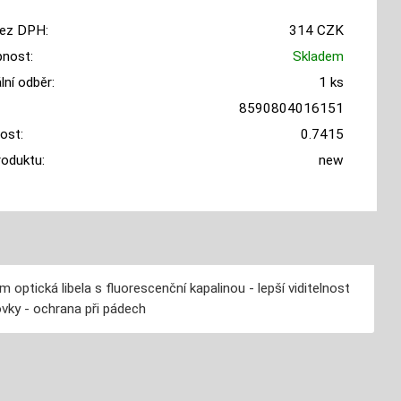
ez DPH:
314 CZK
nost:
Skladem
ní odběr:
1 ks
8590804016151
ost:
0.7415
roduktu:
new
optická libela s fluorescenční kapalinou - lepší viditelnost
ovky - ochrana při pádech