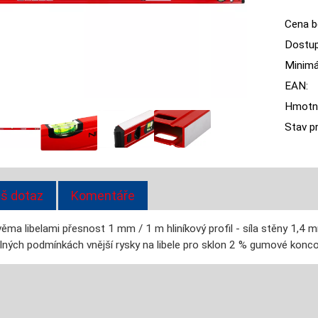
Cena b
Dostup
Minimál
EAN:
Hmotn
Stav p
š dotaz
Komentáře
ma libelami přesnost 1 mm / 1 m hliníkový profil - síla stěny 1,4 mm 
elných podmínkách vnější rysky na libele pro sklon 2 % gumové konc