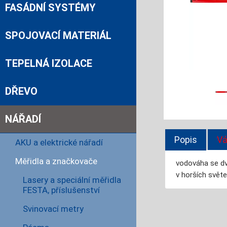
FASÁDNÍ SYSTÉMY
SPOJOVACÍ MATERIÁL
TEPELNÁ IZOLACE
DŘEVO
NÁŘADÍ
Popis
Vá
AKU a elektrické nářadí
Měřidla a značkovače
vodováha se dvě
v horších svět
Lasery a speciální měřidla
FESTA, příslušenství
Svinovací metry