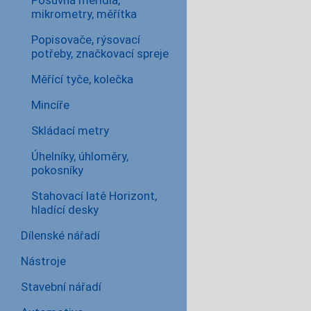
Posuvná měřidla,
mikrometry, měřítka
Popisovače, rýsovací
potřeby, značkovací spreje
Měřící tyče, kolečka
Mincíře
Skládací metry
Úhelníky, úhloměry,
pokosníky
Stahovací latě Horizont,
hladící desky
Dílenské nářadí
Nástroje
Stavební nářadí