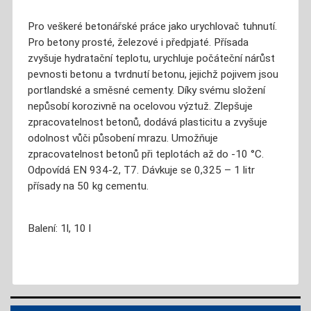
Pro veškeré betonářské práce jako urychlovač tuhnutí.
Pro betony prosté, železové i předpjaté. Přísada
zvyšuje hydratační teplotu, urychluje počáteční nárůst
pevnosti betonu a tvrdnutí betonu, jejichž pojivem jsou
portlandské a směsné cementy. Díky svému složení
nepůsobí korozivně na ocelovou výztuž. Zlepšuje
zpracovatelnost betonů, dodává plasticitu a zvyšuje
odolnost vůči působení mrazu. Umožňuje
zpracovatelnost betonů při teplotách až do -10 °C.
Odpovídá EN 934-2, T7. Dávkuje se 0,325 – 1 litr
přísady na 50 kg cementu.
Balení: 1l, 10 l