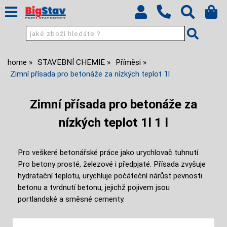
home
STAVEBNÍ CHEMIE
Příměsi
Zimní přísada pro betonáže za nízkých teplot 1l
Zimní přísada pro betonáže za
nízkých teplot 1l 1 l
Pro veškeré betonářské práce jako urychlovač tuhnutí.
Pro betony prosté, železové i předpjaté. Přísada zvyšuje
hydratační teplotu, urychluje počáteční nárůst pevnosti
betonu a tvrdnutí betonu, jejichž pojivem jsou
portlandské a směsné cementy.