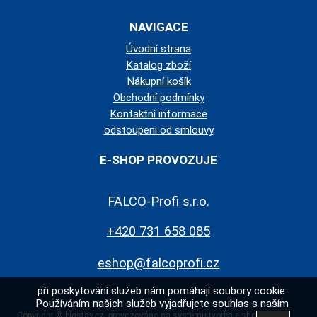
NAVIGACE
Úvodní strana
Katalog zboží
Nákupní košík
Obchodní podmínky
Kontaktní informace
odstoupeni od smlouvy
E-SHOP PROVOZUJE
FALCO-Profi s.r.o.
+420 731 658 085
eshop@falcoprofi.cz
při poskytování služeb nám pomáhají soubory cookie.
Používáním našich služeb vyjadřujete souhlas s naším
Copyright ©
bigstav.cz
,
provozováno na systému
tvorba e-shopu
a