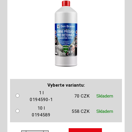
Vyberte variantu:
1 l
70 CZK
Skladem
0194590-1
10 l
558 CZK
Skladem
0194589