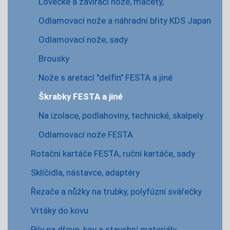
Lovecké a zavírací nože, mačety,
Odlamovací nože a náhradní břity KDS Japan
Odlamovací nože, sady
Brousky
Nože s aretací "delfín" FESTA a jiné
Škrabky FESTA a jiné
Na izolace, podlahoviny, technické, skalpely
Odlamovací nože FESTA
Rotační kartáče FESTA, ruční kartáče, sady
Sklíčidla, nástavce, adaptéry
Řezače a nůžky na trubky, polyfúzní svářečky
Vrtáky do kovu
Pily na dřevo, kov a stavební materiály