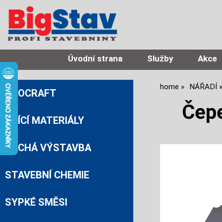
Úvodní strana
Služby
Akce
home
NÁŘADÍ
PROCRAFT
Čep
ZDÍCÍ MATERIÁLY
SUCHÁ VÝSTAVBA
STAVEBNÍ CHEMIE
SYPKÉ SMĚSI