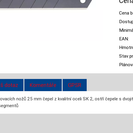
Cena
Cena b
Dostup
Minimál
EAN:
Hmotn
Stav p
Plánov
š dotaz
Komentáře
GPSR
ovacích nožů 25 mm čepel z kvalitní oceli SK 2, ostří čepele s dvoj
 segmentů