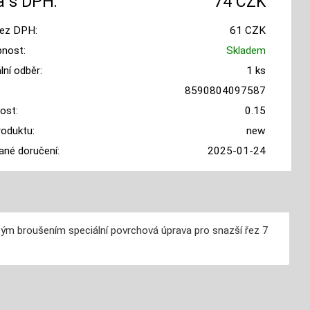
 s DPH:
74 CZK
ez DPH:
61 CZK
nost:
Skladem
ní odběr:
1 ks
8590804097587
ost:
0.15
roduktu:
new
ané doručení:
2025-01-24
itým broušením speciální povrchová úprava pro snazší řez 7