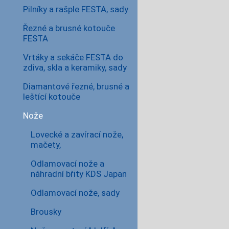
Pilníky a rašple FESTA, sady
Řezné a brusné kotouče
FESTA
Vrtáky a sekáče FESTA do
zdiva, skla a keramiky, sady
Diamantové řezné, brusné a
leštící kotouče
Nože
Lovecké a zavírací nože,
mačety,
Odlamovací nože a
náhradní břity KDS Japan
Odlamovací nože, sady
Brousky