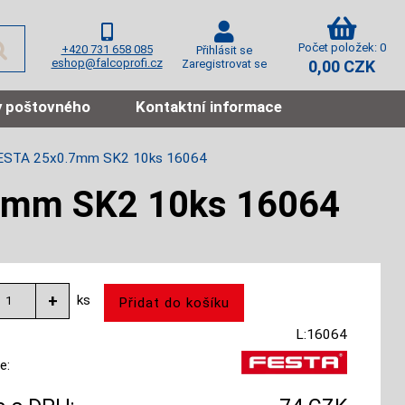
Počet položek: 0
+420 731 658 085
Přihlásit se
eshop@falcoprofi.cz
Zaregistrovat se
0,00 CZK
 poštovného
Kontaktní informace
 FESTA 25x0.7mm SK2 10ks 16064
.7mm SK2 10ks 16064
ks
L:16064
e: