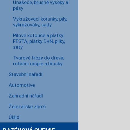
Unašeče, brusné výseky a
pásy
Vykružovací korunky, pily,
vykružováky, sady
Pilové kotouče a plátky
FESTA, plátky D+N, pilky,
sety
Tvarové frézy do dřeva,
rotační rašple a brusky
Stavební nářadí
Automotive
Zahradní nářadí
Železářské zboží
Úklid