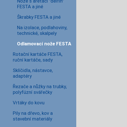
Nože s aretací "delfín"
FESTA a jiné
Škrabky FESTA a jiné
Na izolace, podlahoviny,
technické, skalpely
Odlamovací nože FESTA
Rotační kartáče FESTA,
ruční kartáče, sady
Sklíčidla, nástavce,
adaptéry
Řezače a nůžky na trubky,
polyfúzní svářečky
Vrtáky do kovu
Pily na dřevo, kov a
stavební materiály