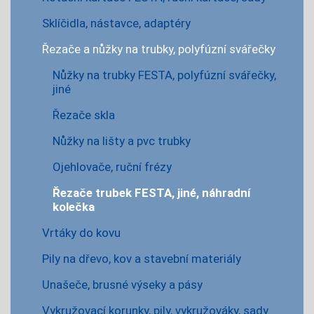
Sklíčidla, nástavce, adaptéry
Řezače a nůžky na trubky, polyfúzní svářečky
Nůžky na trubky FESTA, polyfúzní svářečky,
jiné
Řezače skla
Nůžky na lišty a pvc trubky
Ojehlovače, ruční frézy
Řezače trubek FESTA, jiné, náhradní
kolečka
Vrtáky do kovu
Pily na dřevo, kov a stavební materiály
Unašeče, brusné výseky a pásy
Vykružovací korunky, pily, vykružováky, sady