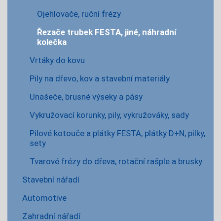
Ojehlovače, ruční frézy
Řezače trubek FESTA, jiné, náhradní
kolečka
Vrtáky do kovu
Pily na dřevo, kov a stavební materiály
Unašeče, brusné výseky a pásy
Vykružovací korunky, pily, vykružováky, sady
Pilové kotouče a plátky FESTA, plátky D+N, pilky,
sety
Tvarové frézy do dřeva, rotační rašple a brusky
Stavební nářadí
Automotive
Zahradní nářadí