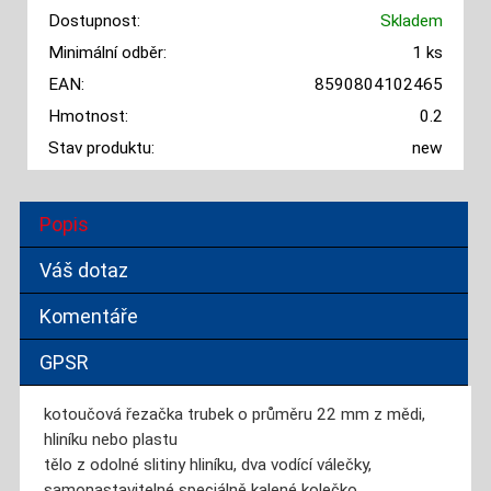
Dostupnost:
Skladem
Minimální odběr:
1 ks
EAN:
8590804102465
Hmotnost:
0.2
Stav produktu:
new
Popis
Váš dotaz
Komentáře
GPSR
kotoučová řezačka trubek o průměru 22 mm z mědi,
hliníku nebo plastu
tělo z odolné slitiny hliníku, dva vodící válečky,
samonastavitelné speciálně kalené kolečko