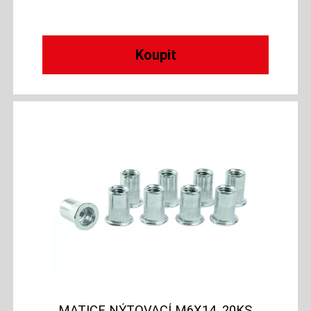
MATICE NÝTOVACÍ M6X14, 20KS