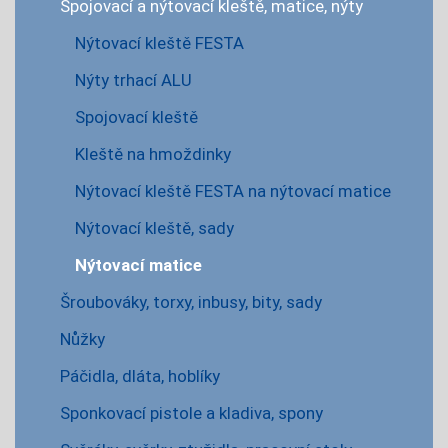
Spojovací a nýtovací kleště, matice, nýty
Nýtovací kleště FESTA
Nýty trhací ALU
Spojovací kleště
Kleště na hmoždinky
Nýtovací kleště FESTA na nýtovací matice
Nýtovací kleště, sady
Nýtovací matice
Šroubováky, torxy, inbusy, bity, sady
Nůžky
Páčidla, dláta, hoblíky
Sponkovací pistole a kladiva, spony