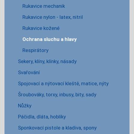
Rukavice mechanik
Rukavice nylon - latex, nitril
Rukavice kožené
Ochrana sluchu a hlavy
Respirátory
Sekery, klíny, klínky, násady
Svařování
Spojovací a nýtovací kleště, matice, nýty
Šroubováky, torxy, inbusy, bity, sady
Nůžky
Páčidla, dláta, hoblíky
Sponkovací pistole a kladiva, spony