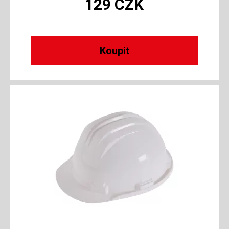
129
CZK