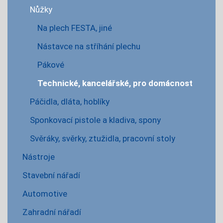
Nůžky
Na plech FESTA, jiné
Nástavce na stříhání plechu
Pákové
Technické, kancelářské, pro domácnost
Páčidla, dláta, hoblíky
Sponkovací pistole a kladiva, spony
Svěráky, svěrky, ztužidla, pracovní stoly
Nástroje
Stavební nářadí
Automotive
Zahradní nářadí