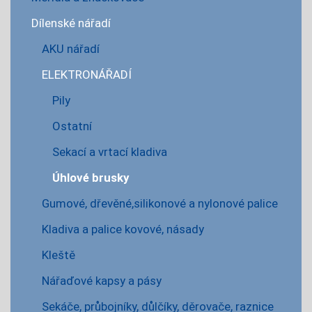
Dílenské nářadí
AKU nářadí
ELEKTRONÁŘADÍ
Pily
Ostatní
Sekací a vrtací kladiva
Úhlové brusky
Gumové, dřevěné,silikonové a nylonové palice
Kladiva a palice kovové, násady
Kleště
Nářaďové kapsy a pásy
Sekáče, průbojníky, důlčíky, děrovače, raznice