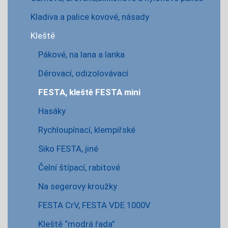
Kladiva a palice kovové, násady
Kleště
Pákové, na lana a lanka
Děrovací, odizolovávací
FESTA, kleště FESTA mini
Hasáky
Rychloupínací, klempířské
Siko FESTA, jiné
Čelní štípací, rabitové
Na segerovy kroužky
FESTA CrV, FESTA VDE 1000V
Kleště “modrá řada”