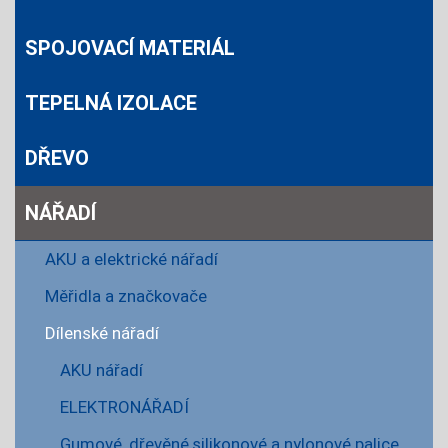
SPOJOVACÍ MATERIÁL
TEPELNÁ IZOLACE
DŘEVO
NÁŘADÍ
AKU a elektrické nářadí
Měřidla a značkovače
Dílenské nářadí
AKU nářadí
ELEKTRONÁŘADÍ
Gumové, dřevěné,silikonové a nylonové palice