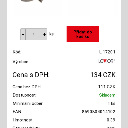
ks
Kód:
L:17201
Výrobce:
Cena s DPH:
134 CZK
Cena bez DPH:
111 CZK
Dostupnost:
Skladem
Minimální odběr:
1 ks
EAN:
8590804014102
Hmotnost:
0.39