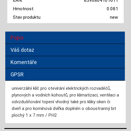
EAN:
8590804101611
Hmotnost:
0.081
Stav produktu:
new
Popis
Váš dotaz
Komentáře
GPSR
univerzální klíč pro otevírání elektrických rozvaděčů,
plynových a vodních kohoutů, pro klimatizaci, ventilaci a
odvzdušňování topení vhodný také pro kliky oken či
dveří a pro komínová dvířka doplněn o oboustranný bit
plochý 1 x 7 mm / PH2