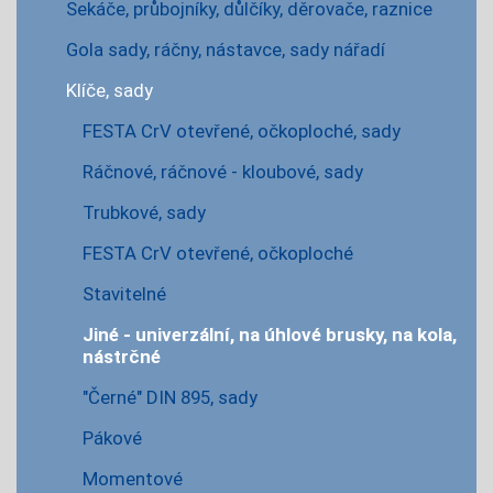
Sekáče, průbojníky, důlčíky, děrovače, raznice
Gola sady, ráčny, nástavce, sady nářadí
Klíče, sady
FESTA CrV otevřené, očkoploché, sady
Ráčnové, ráčnové - kloubové, sady
Trubkové, sady
FESTA CrV otevřené, očkoploché
Stavitelné
Jiné - univerzální, na úhlové brusky, na kola,
nástrčné
"Černé" DIN 895, sady
Pákové
Momentové