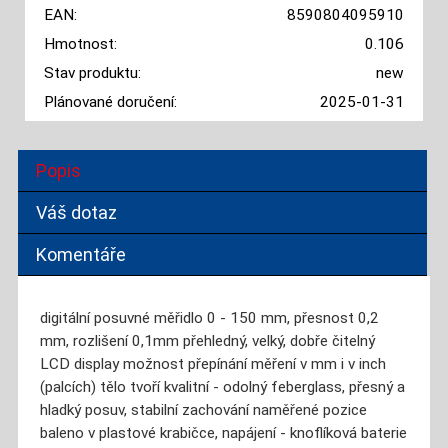
EAN:
8590804095910
Hmotnost:
0.106
Stav produktu:
new
Plánované doručení:
2025-01-31
Popis
Váš dotaz
Komentáře
digitální posuvné měřidlo 0 - 150 mm, přesnost 0,2
mm, rozlišení 0,1mm přehledný, velký, dobře čitelný
LCD display možnost přepínání měření v mm i v inch
(palcích) tělo tvoří kvalitní - odolný feberglass, přesný a
hladký posuv, stabilní zachování naměřené pozice
baleno v plastové krabičce, napájení - knoflíková baterie