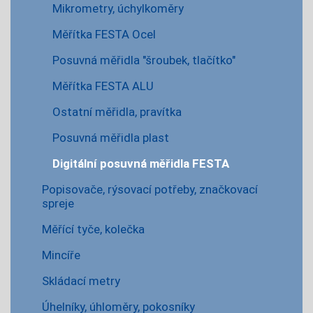
Mikrometry, úchylkoměry
Měřítka FESTA Ocel
Posuvná měřidla "šroubek, tlačítko"
Měřítka FESTA ALU
Ostatní měřidla, pravítka
Posuvná měřidla plast
Digitální posuvná měřidla FESTA
Popisovače, rýsovací potřeby, značkovací
spreje
Měřící tyče, kolečka
Mincíře
Skládací metry
Úhelníky, úhloměry, pokosníky