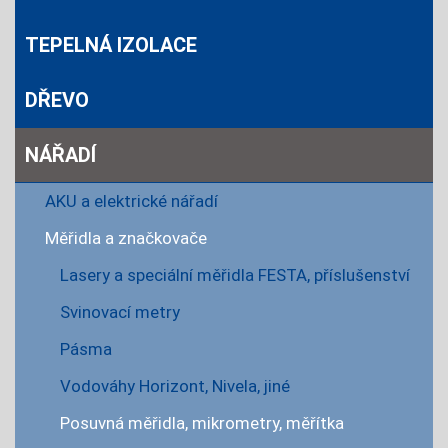
TEPELNÁ IZOLACE
DŘEVO
NÁŘADÍ
AKU a elektrické nářadí
Měřidla a značkovače
Lasery a speciální měřidla FESTA, příslušenství
Svinovací metry
Pásma
Vodováhy Horizont, Nivela, jiné
Posuvná měřidla, mikrometry, měřítka