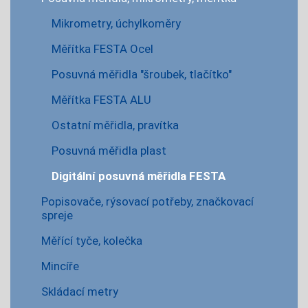
Mikrometry, úchylkoměry
Měřítka FESTA Ocel
Posuvná měřidla "šroubek, tlačítko"
Měřítka FESTA ALU
Ostatní měřidla, pravítka
Posuvná měřidla plast
Digitální posuvná měřidla FESTA
Popisovače, rýsovací potřeby, značkovací
spreje
Měřící tyče, kolečka
Mincíře
Skládací metry