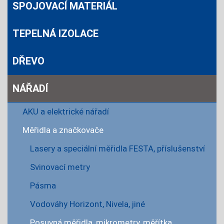
SPOJOVACÍ MATERIÁL
TEPELNÁ IZOLACE
DŘEVO
NÁŘADÍ
AKU a elektrické nářadí
Měřidla a značkovače
Lasery a speciální měřidla FESTA, příslušenství
Svinovací metry
Pásma
Vodováhy Horizont, Nivela, jiné
Posuvná měřidla, mikrometry, měřítka