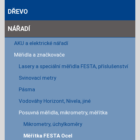
DŘEVO
NÁŘADÍ
AKU a elektrické nářadí
Měřidla a značkovače
Lasery a speciální měřidla FESTA, příslušenství
Svinovací metry
Pásma
Vodováhy Horizont, Nivela, jiné
Posuvná měřidla, mikrometry, měřítka
Mikrometry, úchylkoměry
Měřítka FESTA Ocel