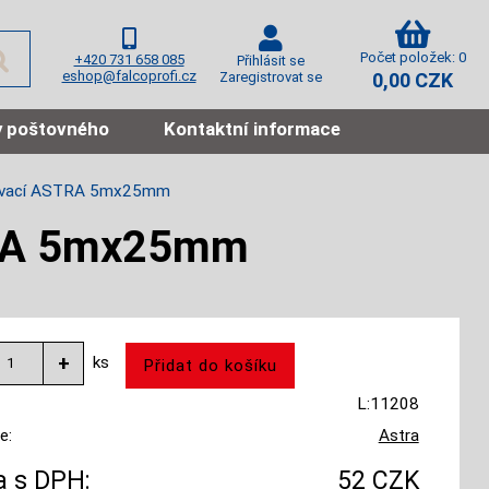
Počet položek: 0
+420 731 658 085
Přihlásit se
eshop@falcoprofi.cz
Zaregistrovat se
0,00 CZK
 poštovného
Kontaktní informace
ovací ASTRA 5mx25mm
TRA 5mx25mm
ks
L:11208
e:
Astra
 s DPH:
52 CZK