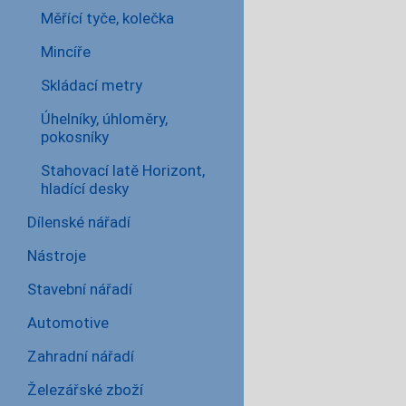
Měřící tyče, kolečka
Mincíře
Skládací metry
Úhelníky, úhloměry,
pokosníky
Stahovací latě Horizont,
hladící desky
Dílenské nářadí
Nástroje
Stavební nářadí
Automotive
Zahradní nářadí
Železářské zboží