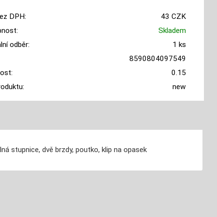
ez DPH:
43 CZK
nost:
Skladem
ní odběr:
1 ks
8590804097549
ost:
0.15
roduktu:
new
ná stupnice, dvě brzdy, poutko, klip na opasek