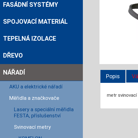
FASÁDNÍ SYSTÉMY
SPOJOVACÍ MATERIÁL
TEPELNÁ IZOLACE
DŘEVO
NÁŘADÍ
Popis
Vá
AKU a elektrické nářadí
metr svinovací 
Měřidla a značkovače
Lasery a speciální měřidla
FESTA, příslušenství
Svinovací metry