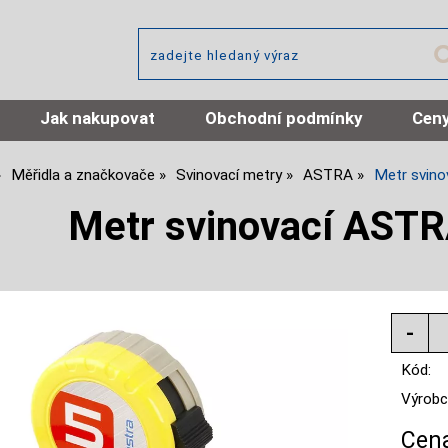
Jak nakupovat
Obchodní podmínky
Ceny
Měřidla a značkovače
Svinovací metry
ASTRA
Metr svin
Metr svinovací AS
Kód:
Výrobc
Cena