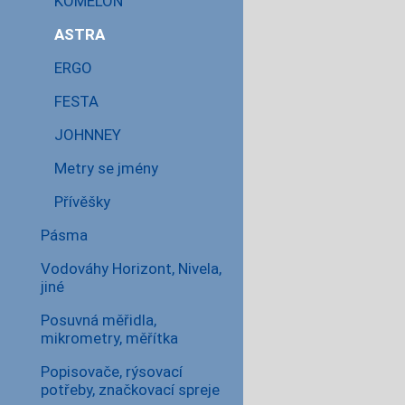
KOMELON
ASTRA
ERGO
FESTA
JOHNNEY
Metry se jmény
Přívěšky
Pásma
Vodováhy Horizont, Nivela,
jiné
Posuvná měřidla,
mikrometry, měřítka
Popisovače, rýsovací
potřeby, značkovací spreje