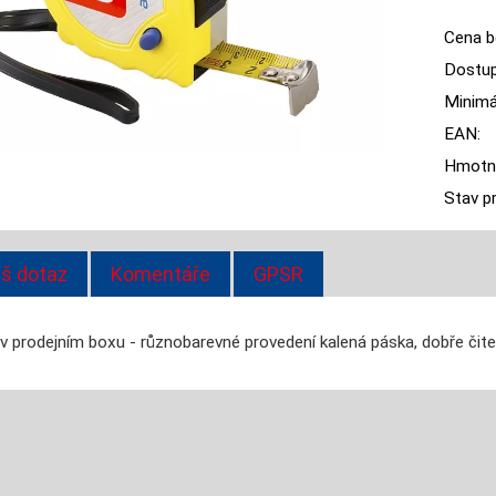
Cena b
Dostup
Minimál
EAN:
Hmotn
Stav p
š dotaz
Komentáře
GPSR
v prodejním boxu - různobarevné provedení kalená páska, dobře čitel