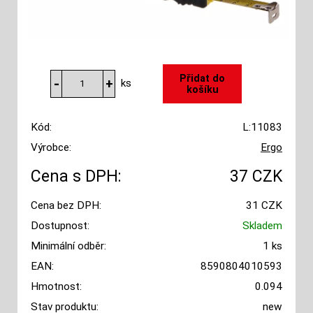
ks
Kód:
L:11083
Výrobce:
Ergo
Cena s DPH:
37 CZK
Cena bez DPH:
31 CZK
Dostupnost:
Skladem
Minimální odběr:
1 ks
EAN:
8590804010593
Hmotnost:
0.094
Stav produktu:
new