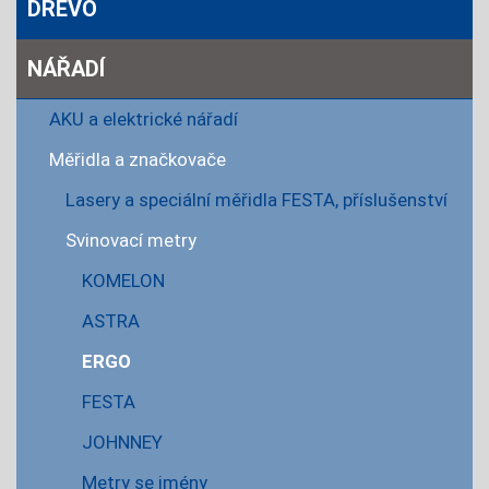
DŘEVO
NÁŘADÍ
AKU a elektrické nářadí
Měřidla a značkovače
Lasery a speciální měřidla FESTA, příslušenství
Svinovací metry
KOMELON
ASTRA
ERGO
FESTA
JOHNNEY
Metry se jmény