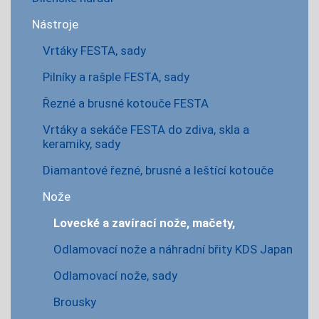
Nástroje
Vrtáky FESTA, sady
Pilníky a rašple FESTA, sady
Řezné a brusné kotouče FESTA
Vrtáky a sekáče FESTA do zdiva, skla a
keramiky, sady
Diamantové řezné, brusné a leštící kotouče
Nože
Lovecké a zavírací nože, mačety,
Odlamovací nože a náhradní břity KDS Japan
Odlamovací nože, sady
Brousky