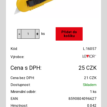
ks
Kód:
L:16057
Výrobce:
Cena s DPH:
25 CZK
Cena bez DPH:
21 CZK
Dostupnost:
Skladem
Minimální odběr:
1 ks
EAN:
8590804096627
Hmotnost:
0.042