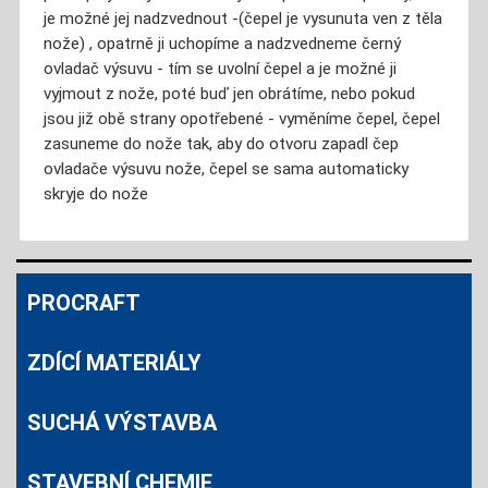
je možné jej nadzvednout -(čepel je vysunuta ven z těla
nože) , opatrně ji uchopíme a nadzvedneme černý
ovladač výsuvu - tím se uvolní čepel a je možné ji
vyjmout z nože, poté buď jen obrátíme, nebo pokud
jsou již obě strany opotřebené - vyměníme čepel, čepel
zasuneme do nože tak, aby do otvoru zapadl čep
ovladače výsuvu nože, čepel se sama automaticky
skryje do nože
PROCRAFT
ZDÍCÍ MATERIÁLY
SUCHÁ VÝSTAVBA
STAVEBNÍ CHEMIE