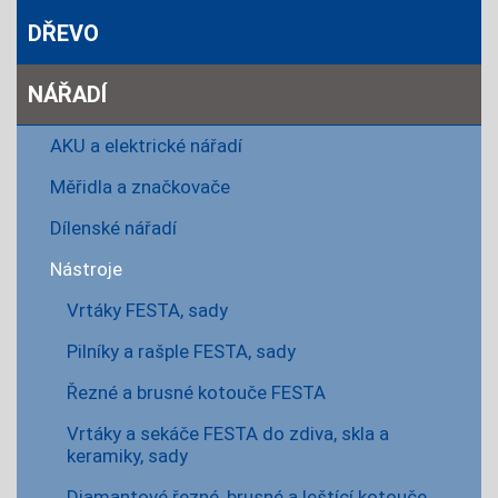
DŘEVO
NÁŘADÍ
AKU a elektrické nářadí
Měřidla a značkovače
Dílenské nářadí
Nástroje
Vrtáky FESTA, sady
Pilníky a rašple FESTA, sady
Řezné a brusné kotouče FESTA
Vrtáky a sekáče FESTA do zdiva, skla a
keramiky, sady
Diamantové řezné, brusné a leštící kotouče