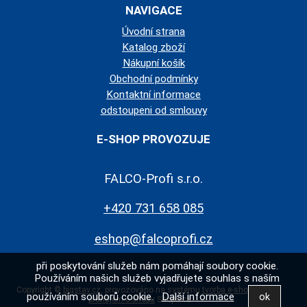
NAVIGACE
Úvodní strana
Katalog zboží
Nákupní košík
Obchodní podmínky
Kontaktní informace
odstoupeni od smlouvy
E-SHOP PROVOZUJE
FALCO-Profi s.r.o.
+420 731 658 085
eshop@falcoprofi.cz
při poskytování služeb nám pomáhají soubory cookie.
Používáním našich služeb vyjadřujete souhlas s naším
Copyright ©
bigstav.cz
,
provozováno na systému
tvorba e-shopu
a
používáním souborů cookie.
Další informace
pronájem e-shopu
Shop5.cz