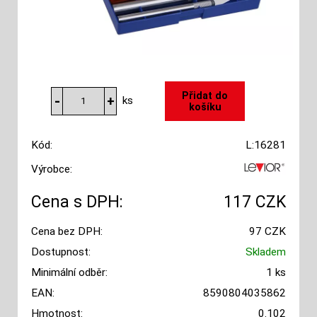
ks
Kód:
L:16281
Výrobce:
Cena s DPH:
117 CZK
Cena bez DPH:
97 CZK
Dostupnost:
Skladem
Minimální odběr:
1 ks
EAN:
8590804035862
Hmotnost:
0.102