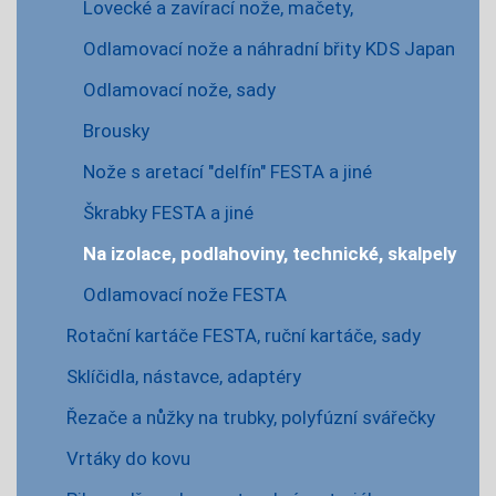
Lovecké a zavírací nože, mačety,
Odlamovací nože a náhradní břity KDS Japan
Odlamovací nože, sady
Brousky
Nože s aretací "delfín" FESTA a jiné
Škrabky FESTA a jiné
Na izolace, podlahoviny, technické, skalpely
Odlamovací nože FESTA
Rotační kartáče FESTA, ruční kartáče, sady
Sklíčidla, nástavce, adaptéry
Řezače a nůžky na trubky, polyfúzní svářečky
Vrtáky do kovu