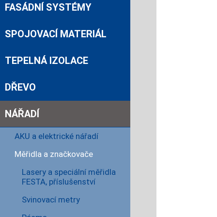
FASÁDNÍ SYSTÉMY
SPOJOVACÍ MATERIÁL
TEPELNÁ IZOLACE
DŘEVO
NÁŘADÍ
AKU a elektrické nářadí
Měřidla a značkovače
Lasery a speciální měřidla
FESTA, příslušenství
Svinovací metry