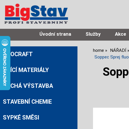
Úvodní strana
Služby
Akce
home
NÁŘADÍ
PROCRAFT
Soppec Sprej flu
Sopp
ZDÍCÍ MATERIÁLY
SUCHÁ VÝSTAVBA
STAVEBNÍ CHEMIE
SYPKÉ SMĚSI