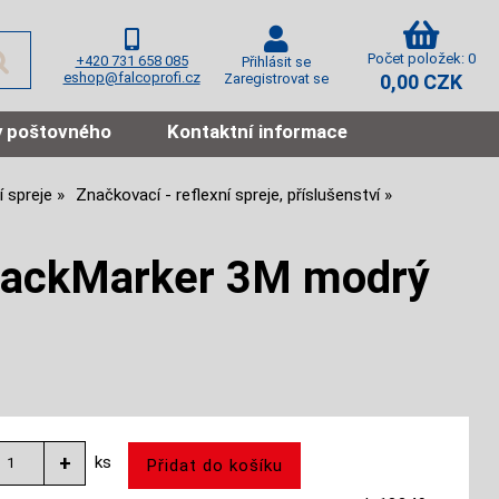
Počet položek: 0
+420 731 658 085
Přihlásit se
eshop@falcoprofi.cz
Zaregistrovat se
0,00 CZK
 poštovného
Kontaktní informace
 spreje
Značkovací - reflexní spreje, příslušenství
TrackMarker 3M modrý
ks