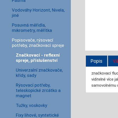
Pásma
Vodováhy Horizont, Nivela,
jiné
Posuvná měřidla,
mikrometry, měřítka
Popisovače, rýsovací
potřeby, značkovací spreje
Značkovací - reflexní
spreje, příslušenství
Popis
Vá
Univerzalní značkovače,
značkovací fluo
křídy, sady
viditelné více 
Rýsovací potřeby,
samovolnému úni
teleskopické zrcátko a
magnet
Tužky, voskovky
Fixy lihové, syntetické