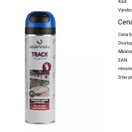
Kód:
Výrobc
Cena
Cena b
Dostup
Minimál
EAN:
Hmotn
Stav p