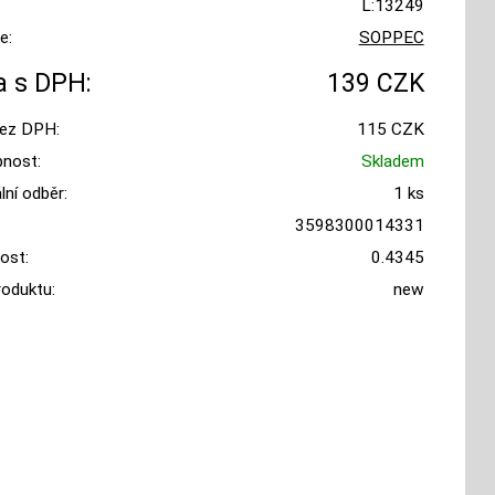
L:13249
e:
SOPPEC
 s DPH:
139 CZK
ez DPH:
115 CZK
nost:
Skladem
ní odběr:
1 ks
3598300014331
ost:
0.4345
roduktu:
new