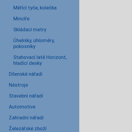
Měřící tyče, kolečka
Mincíře
Skládací metry
Úhelníky, úhloměry,
pokosníky
Stahovací latě Horizont,
hladící desky
Dílenské nářadí
Nástroje
Stavební nářadí
Automotive
Zahradní nářadí
Železářské zboží