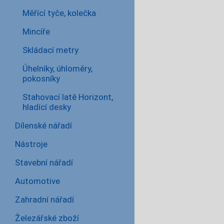
Měřící tyče, kolečka
Mincíře
Skládací metry
Úhelníky, úhloměry,
pokosníky
Stahovací latě Horizont,
hladící desky
Dílenské nářadí
Nástroje
Stavební nářadí
Automotive
Zahradní nářadí
Železářské zboží