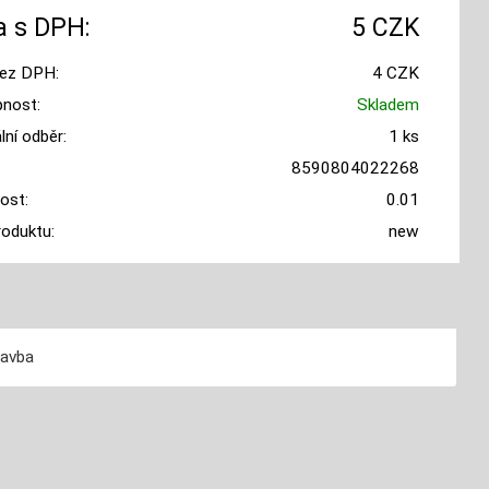
 s DPH:
5 CZK
ez DPH:
4 CZK
nost:
Skladem
ní odběr:
1 ks
8590804022268
ost:
0.01
roduktu:
new
tavba