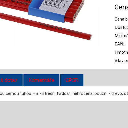
Cena
Cena b
Dostup
Minimál
EAN:
Hmotn
Stav p
š dotaz
Komentáře
GPSR
ou černou tuhou HB - střední tvrdost, nehrocená, použití - dřevo, s