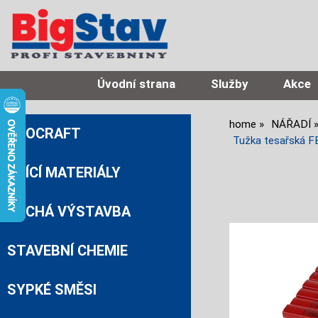
Úvodní strana
Služby
Akce
home
NÁŘADÍ
PROCRAFT
Tužka tesařská
ZDÍCÍ MATERIÁLY
SUCHÁ VÝSTAVBA
STAVEBNÍ CHEMIE
SYPKÉ SMĚSI