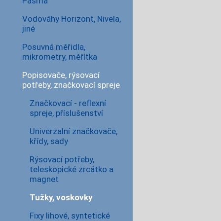
Pásma
Vodováhy Horizont, Nivela,
jiné
Posuvná měřidla,
mikrometry, měřítka
Popisovače, rýsovací
potřeby, značkovací spreje
Značkovací - reflexní
spreje, příslušenství
Univerzalní značkovače,
křídy, sady
Rýsovací potřeby,
teleskopické zrcátko a
magnet
Tužky, voskovky
Fixy lihové, syntetické