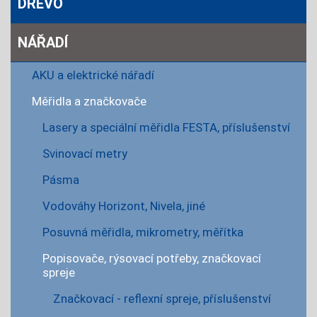
DŘEVO
NÁŘADÍ
AKU a elektrické nářadí
Měřidla a značkovače
Lasery a speciální měřidla FESTA, příslušenství
Svinovací metry
Pásma
Vodováhy Horizont, Nivela, jiné
Posuvná měřidla, mikrometry, měřítka
Popisovače, rýsovací potřeby, značkovací
spreje
Značkovací - reflexní spreje, příslušenství