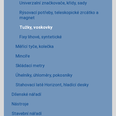
Univerzalní značkovače, křídy, sady
Rýsovací potřeby, teleskopické zrcátko a
magnet
Tužky, voskovky
Fixy lihové, syntetické
Měřící tyče, kolečka
Mincíře
Skládací metry
Úhelníky, úhloměry, pokosníky
Stahovací latě Horizont, hladící desky
Dílenské nářadí
Nástroje
Stavební nářadí