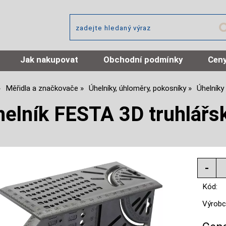
Jak nakupovat
Obchodní podmínky
Ceny
Měřidla a značkovače
Úhelníky, úhloměry, pokosníky
Úhelník
helník FESTA 3D truhlář
Kód:
Výrobc