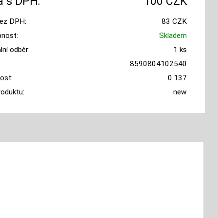
 s DPH:
100 CZK
ez DPH:
83 CZK
nost:
Skladem
ní odběr:
1 ks
8590804102540
ost:
0.137
roduktu:
new