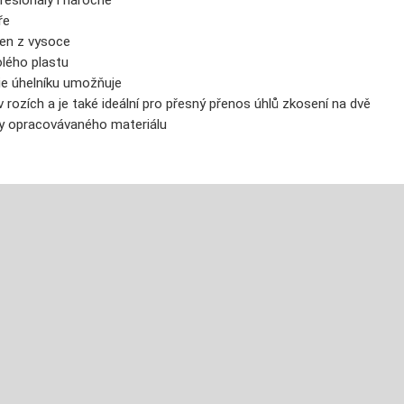
fesionály i náročné
ře
ben z vysoce
olého plastu
ie úhelníku umožňuje
 rozích a je také ideální pro přesný přenos úhlů zkosení na dvě
y opracovávaného materiálu