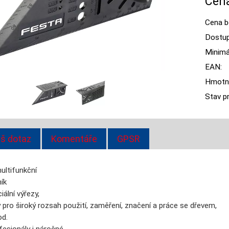
Cena
Cena b
Dostup
Minimál
EAN:
Hmotn
Stav p
š dotaz
Komentáře
GPSR
ultifunkční
ník
iální výřezy,
 pro široký rozsah použití, zaměření, značení a práce se dřevem,
od.