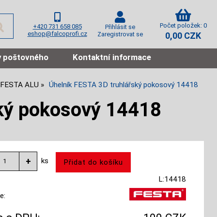
Počet položek: 0
+420 731 658 085
Přihlásit se
eshop@falcoprofi.cz
Zaregistrovat se
0,00 CZK
 poštovného
Kontaktní informace
y FESTA ALU
Úhelník FESTA 3D truhlářský pokosový 14418
ský pokosový 14418
ks
L:14418
e: