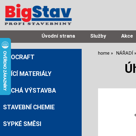
Úvodní strana
Služby
Akce
home
NÁŘADÍ
PROCRAFT
Ú
ZDÍCÍ MATERIÁLY
SUCHÁ VÝSTAVBA
STAVEBNÍ CHEMIE
SYPKÉ SMĚSI