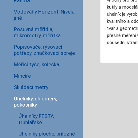
Pásma
vhodný pro pro
kutily a modelá
Vodováhy Horizont, Nivela,
uhelník je vyro
jiné
kvalitního a od
tvar a geometr
Posuvná měřidla,
mikrometry, měřítka
přesné měření v
sousední stran
Popisovače, rýsovací
potřeby, značkovací spreje
Měřící tyče, kolečka
Mincíře
Skládací metry
Úhelníky, úhloměry,
pokosníky
Úhelníky FESTA
truhlářské
Úhelníky ploché, příložné