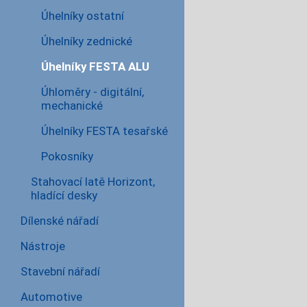
Úhelníky ostatní
Úhelníky zednické
Úhelníky FESTA ALU
Úhloměry - digitální,
mechanické
Úhelníky FESTA tesařské
Pokosníky
Stahovací latě Horizont,
hladící desky
Dílenské nářadí
Nástroje
Stavební nářadí
Automotive