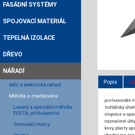
FASÁDNÍ SYSTÉMY
SPOJOVACÍ MATERIÁL
TEPELNÁ IZOLACE
DŘEVO
NÁŘADÍ
Popis
Vá
AKU a elektrické nářadí
Měřidla a značkovače
profesionální m
Lasery a speciální měřidla
truhlářský úhel
FESTA, příslušenství
stupnice a spec
naznačené úhly
Svinovací metry
kovy, plasty ap