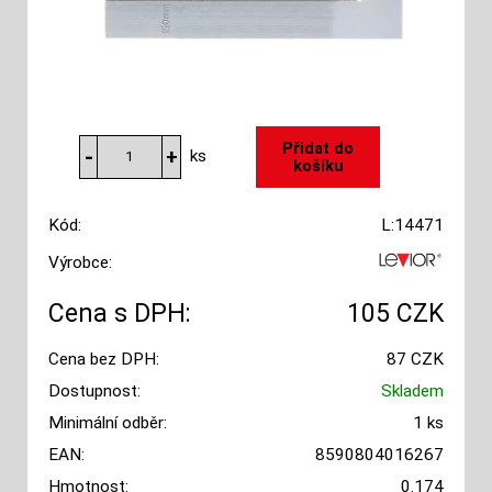
ks
Kód:
L:14471
Výrobce:
Cena s DPH:
105 CZK
Cena bez DPH:
87 CZK
Dostupnost:
Skladem
Minimální odběr:
1 ks
EAN:
8590804016267
Hmotnost:
0.174