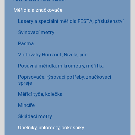
Měřidla a značkovače
Lasery a speciální měřidla FESTA, příslušenství
Svinovací metry
Pásma
Vodováhy Horizont, Nivela, jiné
Posuvná měřidla, mikrometry, měřítka
Popisovače, rýsovací potřeby, značkovací
spreje
Měřící tyče, kolečka
Mincíře
Skládací metry
Úhelníky, úhloměry, pokosníky