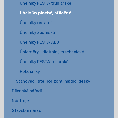
Úhelníky FESTA truhlářské
Úhelníky ploché, příložné
Úhelníky ostatní
Úhelníky zednické
Úhelníky FESTA ALU
Úhloměry - digitální, mechanické
Úhelníky FESTA tesařské
Pokosníky
Stahovací latě Horizont, hladící desky
Dílenské nářadí
Nástroje
Stavební nářadí