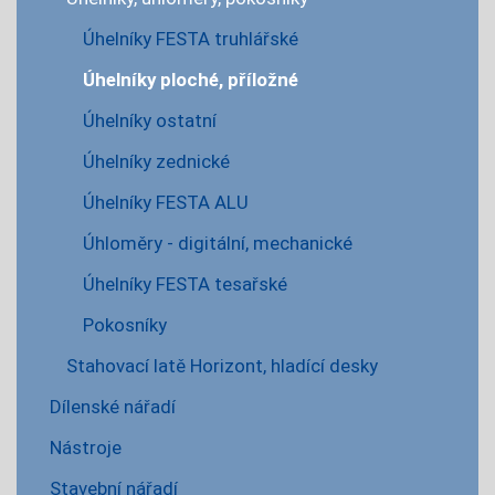
Úhelníky FESTA truhlářské
Úhelníky ploché, příložné
Úhelníky ostatní
Úhelníky zednické
Úhelníky FESTA ALU
Úhloměry - digitální, mechanické
Úhelníky FESTA tesařské
Pokosníky
Stahovací latě Horizont, hladící desky
Dílenské nářadí
Nástroje
Stavební nářadí