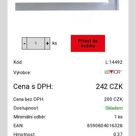
ks
Kód:
L:14492
Výrobce:
Cena s DPH:
242 CZK
Cena bez DPH:
200 CZK
Dostupnost:
Skladem
Minimální odběr:
1 ks
EAN:
8590804016328
Hmotnost:
0.37