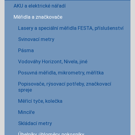
AKU a elektrické nářadí
Měřidla a značkovače
Lasery a speciální měřidla FESTA, příslušenství
Svinovací metry
Pásma
Vodováhy Horizont, Nivela, jiné
Posuvná měřidla, mikrometry, měřítka
Popisovače, rýsovací potřeby, značkovací
spreje
Měřící tyče, kolečka
Mincíře
Skládací metry
Úhelníky, úhloměry, pokosníky