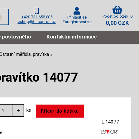
Počet položek: 0
+420 731 658 085
Přihlásit se
eshop@falcoprofi.cz
Zaregistrovat se
0,00 CZK
 poštovného
Kontaktní informace
Ostatní měřidla, pravítka
pravítko 14077
ks
L:14077
e: