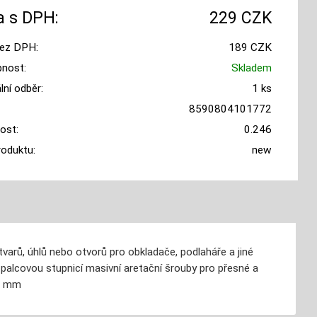
 s DPH:
229 CZK
ez DPH:
189 CZK
nost:
Skladem
ní odběr:
1 ks
8590804101772
ost:
0.246
roduktu:
new
tvarů, úhlů nebo otvorů pro obkladače, podlaháře a jiné
palcovou stupnicí masivní aretační šrouby pro přesné a
46 mm