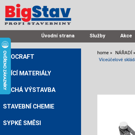
Úvodní strana
Služby
Akce
home
NÁŘADÍ
PROCRAFT
Víceúčelové sklád
ZDÍCÍ MATERIÁLY
SUCHÁ VÝSTAVBA
STAVEBNÍ CHEMIE
SYPKÉ SMĚSI