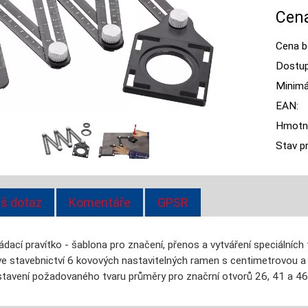
Cena
Cena b
Dostup
Minimál
EAN:
Hmotn
Stav p
š dotaz
Komentáře
GPSR
ádací pravítko - šablona pro značení, přenos a vytváření speciálních 
ve stavebnictví 6 kovových nastavitelných ramen s centimetrovou a 
tavení požadovaného tvaru průměry pro značrní otvorů 26, 41 a 