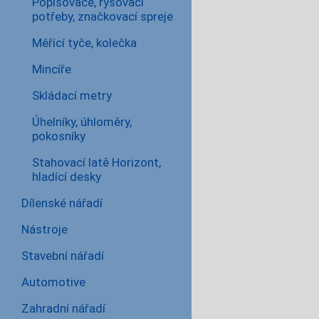
Popisovače, rýsovací
potřeby, značkovací spreje
Měřící tyče, kolečka
Mincíře
Skládací metry
Úhelníky, úhloměry,
pokosníky
Stahovací latě Horizont,
hladící desky
Dílenské nářadí
Nástroje
Stavební nářadí
Automotive
Zahradní nářadí