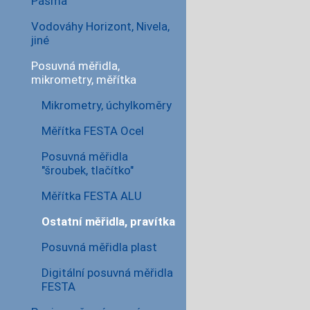
Pásma
Vodováhy Horizont, Nivela,
jiné
Posuvná měřidla,
mikrometry, měřítka
Mikrometry, úchylkoměry
Měřítka FESTA Ocel
Posuvná měřidla
"šroubek, tlačítko"
Měřítka FESTA ALU
Ostatní měřidla, pravítka
Posuvná měřidla plast
Digitální posuvná měřidla
FESTA