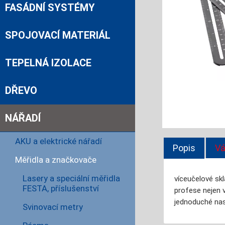
FASÁDNÍ SYSTÉMY
SPOJOVACÍ MATERIÁL
TEPELNÁ IZOLACE
DŘEVO
NÁŘADÍ
AKU a elektrické nářadí
Popis
Vá
Měřidla a značkovače
Lasery a speciální měřidla
víceučelové skl
FESTA, příslušenství
profese nejen 
jednoduché nas
Svinovací metry