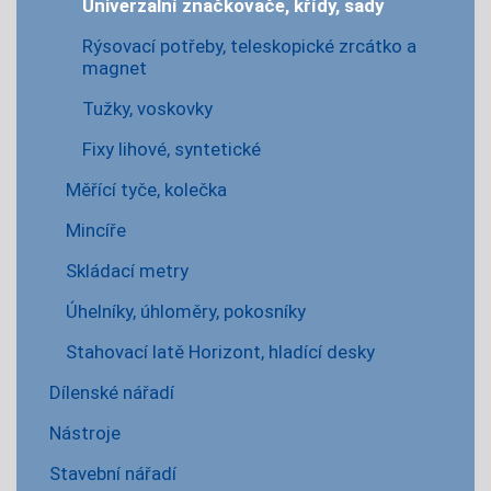
Univerzalní značkovače, křídy, sady
Rýsovací potřeby, teleskopické zrcátko a
magnet
Tužky, voskovky
Fixy lihové, syntetické
Měřící tyče, kolečka
Mincíře
Skládací metry
Úhelníky, úhloměry, pokosníky
Stahovací latě Horizont, hladící desky
Dílenské nářadí
Nástroje
Stavební nářadí