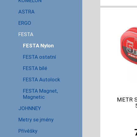
KOMELON
ASTRA
ERGO
FESTA
FESTA Nylon
FESTA ostatní
FESTA bílé
FESTA Autolock
FESTA Magnet,
Magnetic
METR S
JOHNNEY
Metry se jmény
Přívěšky