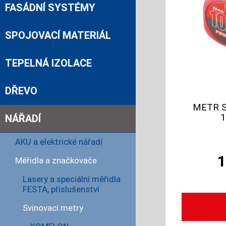
FASÁDNÍ SYSTÉMY
SPOJOVACÍ MATERIÁL
TEPELNÁ IZOLACE
DŘEVO
METR S
NÁŘADÍ
AKU a elektrické nářadí
Měřidla a značkovače
Lasery a speciální měřidla
FESTA, příslušenství
Svinovací metry