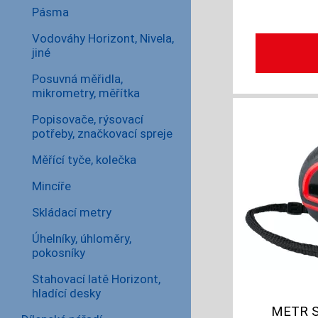
Pásma
Vodováhy Horizont, Nivela,
jiné
Posuvná měřidla,
mikrometry, měřítka
Popisovače, rýsovací
potřeby, značkovací spreje
Měřící tyče, kolečka
Mincíře
Skládací metry
Úhelníky, úhloměry,
pokosníky
Stahovací latě Horizont,
hladící desky
METR S