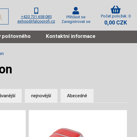
Počet položek: 0
+420 731 658 085
Přihlásit se
eshop@falcoprofi.cz
Zaregistrovat se
0,00 CZK
 poštovného
Kontaktní informace
on
on
ávanější
nejnovější
Abecedně