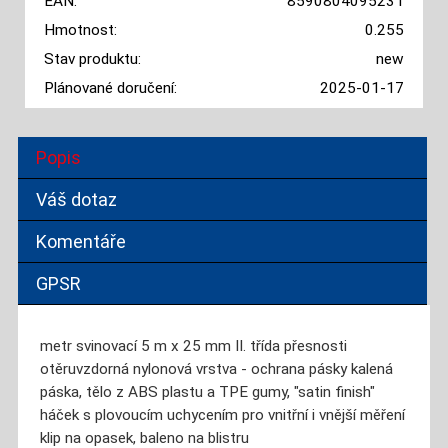
EAN:
8590804095231
Hmotnost:
0.255
Stav produktu:
new
Plánované doručení:
2025-01-17
Popis
Váš dotaz
Komentáře
GPSR
metr svinovací 5 m x 25 mm II. třída přesnosti
otěruvzdorná nylonová vrstva - ochrana pásky kalená
páska, tělo z ABS plastu a TPE gumy, "satin finish"
háček s plovoucím uchycením pro vnitřní i vnější měření
klip na opasek, baleno na blistru