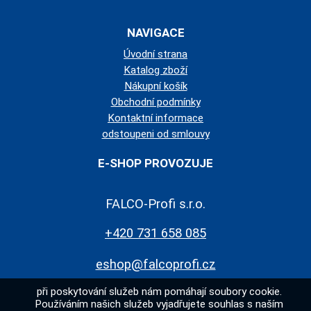
NAVIGACE
Úvodní strana
Katalog zboží
Nákupní košík
Obchodní podmínky
Kontaktní informace
odstoupeni od smlouvy
E-SHOP PROVOZUJE
FALCO-Profi s.r.o.
+420 731 658 085
eshop@falcoprofi.cz
při poskytování služeb nám pomáhají soubory cookie.
Používáním našich služeb vyjadřujete souhlas s naším