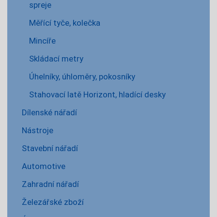
spreje
Měřící tyče, kolečka
Mincíře
Skládací metry
Úhelníky, úhloměry, pokosníky
Stahovací latě Horizont, hladící desky
Dílenské nářadí
Nástroje
Stavební nářadí
Automotive
Zahradní nářadí
Železářské zboží