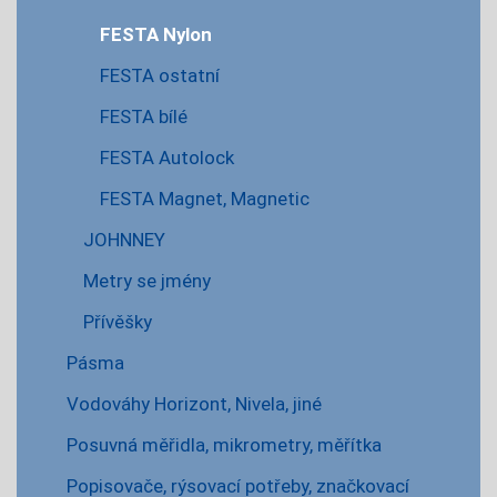
FESTA Nylon
FESTA ostatní
FESTA bílé
FESTA Autolock
FESTA Magnet, Magnetic
JOHNNEY
Metry se jmény
Přívěšky
Pásma
Vodováhy Horizont, Nivela, jiné
Posuvná měřidla, mikrometry, měřítka
Popisovače, rýsovací potřeby, značkovací