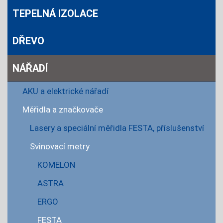
TEPELNÁ IZOLACE
DŘEVO
NÁŘADÍ
AKU a elektrické nářadí
Měřidla a značkovače
Lasery a speciální měřidla FESTA, příslušenství
Svinovací metry
KOMELON
ASTRA
ERGO
FESTA