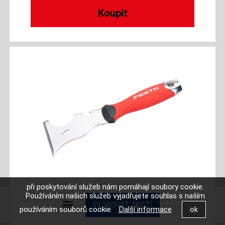
při poskytování služeb nám pomáhají soubory cookie.
Používáním našich služeb vyjadřujete souhlas s naším
ŠPACHTLE / ŠKRABKA NEREZ FESTA 9V1
GUMOVÁ RUČKA 76MM 31519
používáním souborů cookie.
Další informace