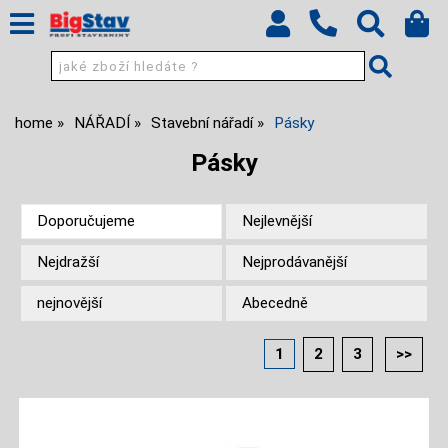
home
NÁŘADÍ
Stavební nářadí
Pásky
Pásky
Doporučujeme
Nejlevnější
Nejdražší
Nejprodávanější
nejnovější
Abecedně
1
2
3
>>