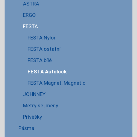
ASTRA
ERGO
FESTA
FESTA Nylon
FESTA ostatní
FESTA bílé
FESTA Autolock
FESTA Magnet, Magnetic
JOHNNEY
Metry se jmény
Přívěšky
Pásma