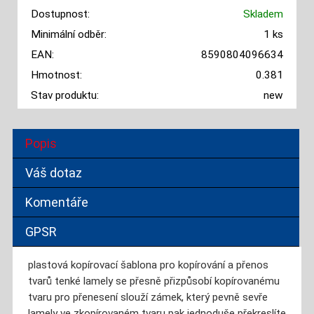
Dostupnost:
Skladem
Minimální odběr:
1 ks
EAN:
8590804096634
Hmotnost:
0.381
Stav produktu:
new
Popis
Váš dotaz
Komentáře
GPSR
plastová kopírovací šablona pro kopírování a přenos
tvarů tenké lamely se přesně přizpůsobí kopírovanému
tvaru pro přenesení slouží zámek, který pevně sevře
lamely ve zkopírovaném tvaru pak jednoduše překreslíte