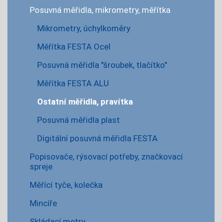
Posuvná měřidla, mikrometry, měřítka
Mikrometry, úchylkoměry
Měřítka FESTA Ocel
Posuvná měřidla "šroubek, tlačítko"
Měřítka FESTA ALU
Ostatní měřidla, pravítka
Posuvná měřidla plast
Digitální posuvná měřidla FESTA
Popisovače, rýsovací potřeby, značkovací
spreje
Měřící tyče, kolečka
Mincíře
Skládací metry