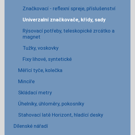
Značkovací - reflexní spreje, příslušenství
Univerzalní značkovače, křídy, sady
Rýsovací potřeby, teleskopické zrcátko a
magnet
Tužky, voskovky
Fixy lihové, syntetické
Měřící tyče, kolečka
Mincíře
Skládací metry
Úhelníky, úhloměry, pokosníky
Stahovací latě Horizont, hladící desky
Dílenské nářadí