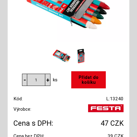
ks
Kód:
L:13240
Výrobce:
Cena s DPH:
47 CZK
Cena bez DPH:
39 CZK