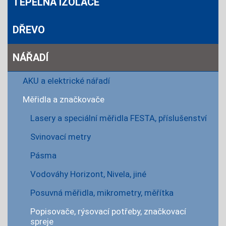
TEPELNÁ IZOLACE
DŘEVO
NÁŘADÍ
AKU a elektrické nářadí
Měřidla a značkovače
Lasery a speciální měřidla FESTA, příslušenství
Svinovací metry
Pásma
Vodováhy Horizont, Nivela, jiné
Posuvná měřidla, mikrometry, měřítka
Popisovače, rýsovací potřeby, značkovací
spreje