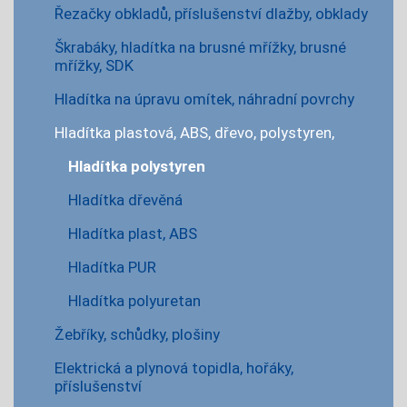
Řezačky obkladů, příslušenství dlažby, obklady
Škrabáky, hladítka na brusné mřížky, brusné
mřížky, SDK
Hladítka na úpravu omítek, náhradní povrchy
Hladítka plastová, ABS, dřevo, polystyren,
Hladítka polystyren
Hladítka dřevěná
Hladítka plast, ABS
Hladítka PUR
Hladítka polyuretan
Žebříky, schůdky, plošiny
Elektrická a plynová topidla, hořáky,
příslušenství