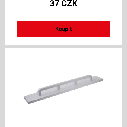
37
CZK