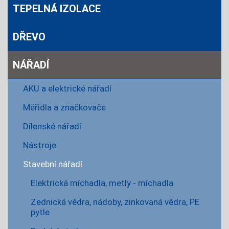
TEPELNÁ IZOLACE
DŘEVO
NÁŘADÍ
AKU a elektrické nářadí
Měřidla a značkovače
Dílenské nářadí
Nástroje
Stavební nářadí
Elektrická míchadla, metly - míchadla
Zednická vědra, nádoby, zinkovaná vědra, PE
pytle