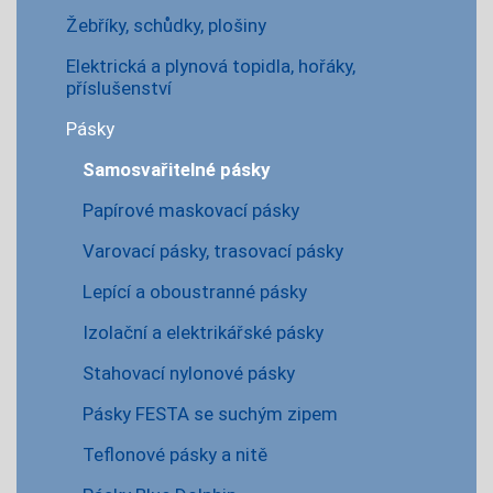
Žebříky, schůdky, plošiny
Elektrická a plynová topidla, hořáky,
příslušenství
Pásky
Samosvařitelné pásky
Papírové maskovací pásky
Varovací pásky, trasovací pásky
Lepící a oboustranné pásky
Izolační a elektrikářské pásky
Stahovací nylonové pásky
Pásky FESTA se suchým zipem
Teflonové pásky a nitě