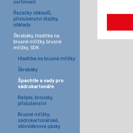
sortiment
Řezačky obkladů,
příslušenství dlažby,
obklady
Škrabáky, hladítka na
brusné mřížky, brusné
mřížky, SDK
Hladítka na brusné mřížky
Škrabáky
Špachtle a sady pro
sádrokartonáře
Rašple, brousky,
příslušenství
Brusné mřížky,
sádrokartonářské,
sklovláknové pásky