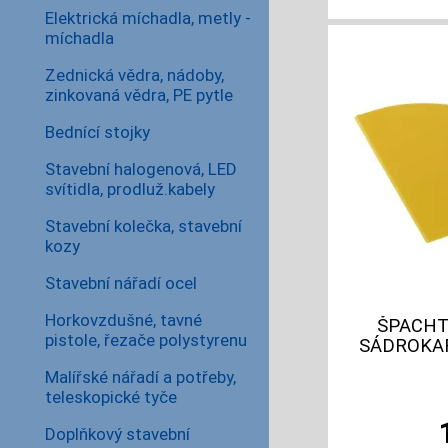
Elektrická míchadla, metly -
míchadla
Zednická vědra, nádoby,
zinkovaná vědra, PE pytle
Bednící stojky
Stavební halogenová, LED
svítidla, prodluž.kabely
Stavební kolečka, stavební
kozy
Stavební nářadí ocel
Horkovzdušné, tavné
ŠPACHT
pistole, řezače polystyrenu
SÁDROKA
Malířské nářadí a potřeby,
teleskopické tyče
Doplňkový stavební