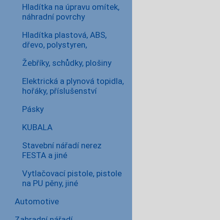
Hladítka na úpravu omítek,
náhradní povrchy
Hladítka plastová, ABS,
dřevo, polystyren,
Žebříky, schůdky, plošiny
Elektrická a plynová topidla,
hořáky, příslušenství
Pásky
KUBALA
Stavební nářadí nerez
FESTA a jiné
Vytlačovací pistole, pistole
na PU pěny, jiné
Automotive
Zahradní nářadí