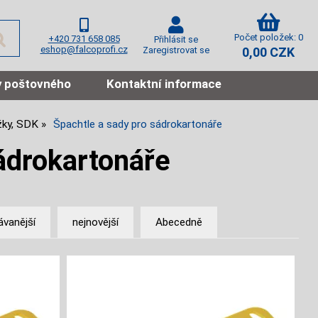
Počet položek: 0
+420 731 658 085
Přihlásit se
eshop@falcoprofi.cz
Zaregistrovat se
0,00 CZK
 poštovného
Kontaktní informace
ížky, SDK
Špachtle a sady pro sádrokartonáře
ádrokartonáře
ávanější
nejnovější
Abecedně