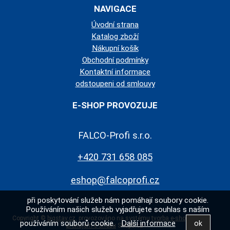
NAVIGACE
Úvodní strana
Katalog zboží
Nákupní košík
Obchodní podmínky
Kontaktní informace
odstoupeni od smlouvy
E-SHOP PROVOZUJE
FALCO-Profi s.r.o.
+420 731 658 085
eshop@falcoprofi.cz
při poskytování služeb nám pomáhají soubory cookie.
Používáním našich služeb vyjadřujete souhlas s naším
Copyright ©
bigstav.cz
,
provozováno na systému
tvorba e-shopu
a
používáním souborů cookie.
Další informace
pronájem e-shopu
Shop5.cz