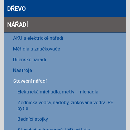
DŘEVO
NÁŘADÍ
AKU a elektrické nářadí
Měřidla a značkovače
Dílenské nářadí
Nástroje
Stavební nářadí
Elektrická míchadla, metly - míchadla
Zednická vědra, nádoby, zinkovaná vědra, PE
pytle
Bednící stojky
Stavební halogenová, LED svítidla,